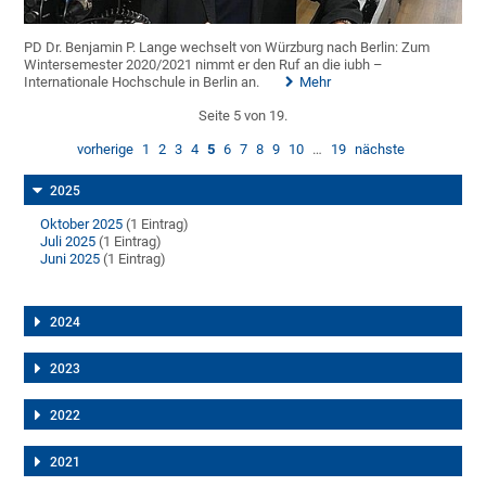
PD Dr. Benjamin P. Lange wechselt von Würzburg nach Berlin: Zum
Wintersemester 2020/2021 nimmt er den Ruf an die iubh –
Internationale Hochschule in Berlin an.
Mehr
Seite 5 von 19.
vorherige
1
2
3
4
5
6
7
8
9
10
…
19
nächste
2025
Oktober 2025
(1 Eintrag)
Juli 2025
(1 Eintrag)
Juni 2025
(1 Eintrag)
2024
2023
2022
2021