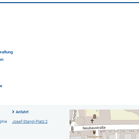
waltung
ven
ie
Anfahrt
ophie
Josef-Stangl-Platz 2