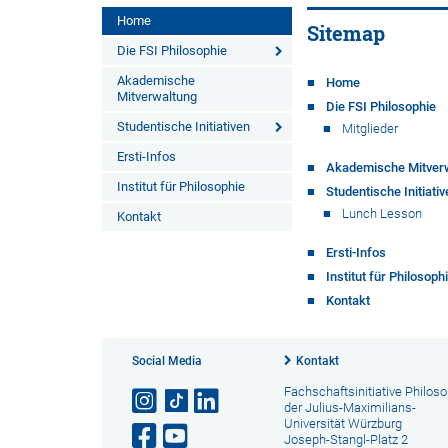
Home
Sitemap
Die FSI Philosophie
Akademische
Home
Mitverwaltung
Die FSI Philosophie
Studentische Initiativen
Mitglieder
Ersti-Infos
Akademische Mitver
Institut für Philosophie
Studentische Initiati
Lunch Lesson
Kontakt
Ersti-Infos
Institut für Philosoph
Kontakt
Social Media
Kontakt
Fachschaftsinitiative Philos
der Julius-Maximilians-
Universität Würzburg
Joseph-Stangl-Platz 2