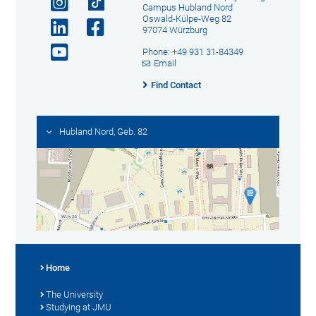
Campus Hubland Nord
Oswald-Külpe-Weg 82
97074 Würzburg
Phone: +49 931 31-84349
Email
Find Contact
Hubland Nord, Geb. 82
Home
The University
Studying at JMU