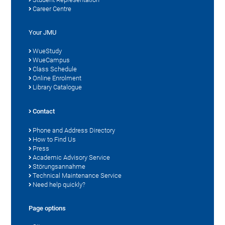
Career Centre
Your JMU
WueStudy
WueCampus
Class Schedule
Online Enrolment
Library Catalogue
Contact
Phone and Address Directory
How to Find Us
Press
Academic Advisory Service
Störungsannahme
Technical Maintenance Service
Need help quickly?
Page options