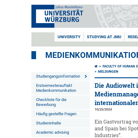
UNIVERSITY
STUDYING AT JMU
RESE
MEDIENKOMMUNIKATIO
FACULTY OF HUMAN S
MELDUNGEN
Studiengangsinformation
Die Audiowelt 
Erstsemesterauftakt
Medienkommunikation
Medienmanage
Checkliste für die
international
Bewerbung
10/25/2024
Häufig gestellte Fragen
Ein Gastvortrag v
Studieninhalte
and Spain bei Spot
Academic advising
Industries”.