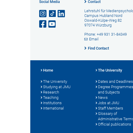
Social Media
Contact
Lehrstuhl für Medienpsychol
Campus Hubland Nord
Oswald-Külpe-Weg 82
97074 Würzburg
Phone: +49 931 31-84349
Email
Find Contact
Home
The University
The University
Dates and Deadlines
Studying at JMU
Degree Programme
Research
and Subjects
Teaching
News
Institutions
Jobs at JMU
International
Staff Members
Glossary of
Administrative Term
Official publications