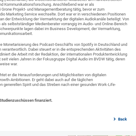
k und Kommunikationsforschung. Anschließend war er als
 Grone Projekt- und Managementberatung tätig, bevor er zum
io Marketing Service wechselte. Dort war er in verschiedenen Positionen
 an der Entwicklung der Vermarktung der digitalen Audiokanäle beteiligt. Von
 als selbstständiger Medienberater vorrangig im Audio- und Online-Bereich
n Schwerpunkte lagen dabei im Business Development, der Vermarktung,
munikationsarbeit.
 die Monetarisierung des Podcast-Geschäfts von Spotify in Deutschland und
 verantwortlich. Dabei steuert er in die entsprechenden Aktivitäten des
niert die Arbeit mit der Redaktion, der internationalen Produktentwicklung
t seit vielen Jahren in der Fokusgruppe Digital Audio im BVDW tätig, deren
tweise war.
htet er die Herausforderungen und Möglichkeiten von digitalen
owth-Ambitionen. Er geht dabei auch auf die täglichen
n generellen Spirit und das Streben nach einer gesunden Work-Life-
 Studienzuschüssen finanziert.
Back