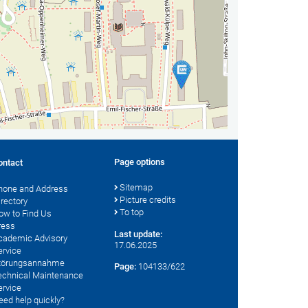
Page options
ontact
Sitemap
hone and Address
Picture credits
irectory
To top
ow to Find Us
ress
Last update:
cademic Advisory
17.06.2025
ervice
törungsannahme
Page:
104133/622
echnical Maintenance
ervice
eed help quickly?