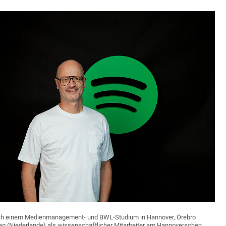
nach einem Medienmanagement- und BWL-Studium in Hannover, Örebro
 (Niederlande) als wissenschaftlicher Mitarbeiter am Hannoverschen