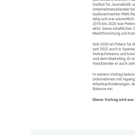
Institut für Journalisti
Unternehmensberater bei
Audiovermarkter RMS Rad
tätig und war wesentlich
2016 bis 2020 war Peters
aktiv. Seine inhaltliche
Marktforschung und Kom
Seit 2020 ist Peters für
seit 2022 auch in Spanien
Verkaufsteams und koordi
und dem Marketing. Er is
Vorsitzender er auch zei
In seinem Vortrag beleuc
Unternehmen mit Hypergr
Arbeitsanforderungen, de
Balance ein.
Dieser Vortrag wird aus