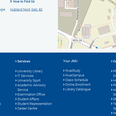
How to Find Us
ogie
Hubland Nord, Geb. 82
Your JMU
Services
C
WueStudy
University Library
P
WueCampus
s
IT Services
D
Class Schedule
University Sport
H
Online Enrolment
Academic Advisory
P
Library Catalogue
Service
A
Examination Office
S
Student Affairs
S
s
Student Representation
T
Career Centre
S
N