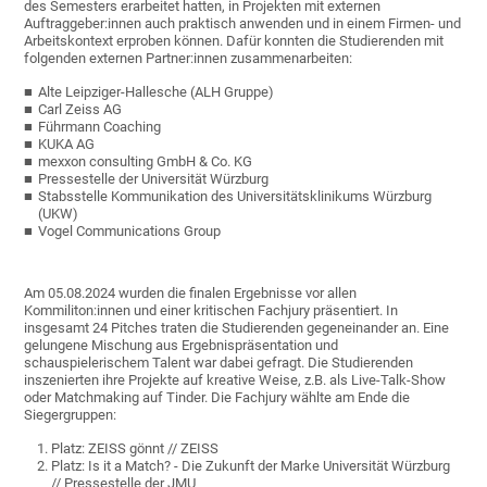
des Semesters erarbeitet hatten, in Projekten mit externen
Auftraggeber:innen auch praktisch anwenden und in einem Firmen- und
Arbeitskontext erproben können. Dafür konnten die Studierenden mit
folgenden externen Partner:innen zusammenarbeiten:
Alte Leipziger-Hallesche (ALH Gruppe)
Carl Zeiss AG
Führmann Coaching
KUKA AG
mexxon consulting GmbH & Co. KG
Pressestelle der Universität Würzburg
Stabsstelle Kommunikation des Universitätsklinikums Würzburg
(UKW)
Vogel Communications Group
Am 05.08.2024 wurden die finalen Ergebnisse vor allen
Kommiliton:innen und einer kritischen Fachjury präsentiert. In
insgesamt 24 Pitches traten die Studierenden gegeneinander an. Eine
gelungene Mischung aus Ergebnispräsentation und
schauspielerischem Talent war dabei gefragt. Die Studierenden
inszenierten ihre Projekte auf kreative Weise, z.B. als Live-Talk-Show
oder Matchmaking auf Tinder. Die Fachjury wählte am Ende die
Siegergruppen:
Platz: ZEISS gönnt // ZEISS
Platz:
Is it a Match? - Die Zukunft der Marke Universität Würzburg
// Pressestelle der JMU