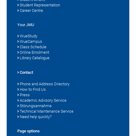
Student Representation
Career Centre
Your JMU
WueStudy
WueCampus
Class Schedule
Online Enrolment
Library Catalogue
Contact
Phone and Address Directory
How to Find Us
Press
Academic Advisory Service
Störungsannahme
Technical Maintenance Service
Need help quickly?
Page options