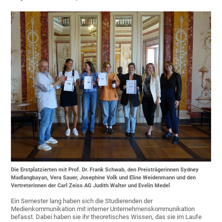
Die Erstplatzierten mit Prof. Dr. Frank Schwab, den Preisträgerinnen Sydney
Madlangbayan, Vera Sauer, Josephine Volk und Eline Weidenmann und den
Vertreterinnen der Carl Zeiss AG Judith Walter und Evelin Medel
Ein Semester lang haben sich die Studierenden der
Medienkommunikation mit interner Unternehmenskommunikation
befasst. Dabei haben sie ihr theoretisches Wissen, das sie im Laufe