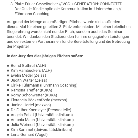
Platz:
Erklär-Gezwitscher // VCG + GENERATION: CONNECTED -
Der Guide für die optimale Kommunikation im Unternehmen //
Führmann Coaching
Aufgrund der Menge an großartigen Pitches wurde sich außerdem
dieses Mal für einen geteilten 3. Platz entschieden. Mit einer feierlichen
Siegerehrung wurde nicht nur der Pitch, sondern auch das Seminar
beendet. Wir danken den Studierenden für ihre engagierten Leistungen
und den externen Partner:innen für die Bereitstellung und die Betreuung
der Projekte!
In der Jury des diesjährigen Pitches saßen:
Bernd Guthruf (ALH)
Kim Hambückers (ALH)
Evelin Medel (Zeiss)
Judith Walter (Zeiss)
Ulrike Führmann (Führmann Coaching)
Ramona Treffler (KUKA)
Romy Schönwetter (KUKA)
Florencia Böckenförde (mexxon)
Janine Hertel (mexxon)
Dr. Esther Knemeyer (Pressestelle)
Angela Pabst (Universitätsklinikum)
Antonia Mach (Universitätsklinikum)
Julia Weimert (Universitätsklinikum)
Kim Sammet (Universitätsklinikum)
Lena Gerhard (Vogel)