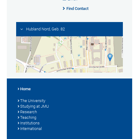
Find Contact
Hubland Nord, Geb. 82
Home
The University
Studying at JMU
Research
Teaching
Institutions
International