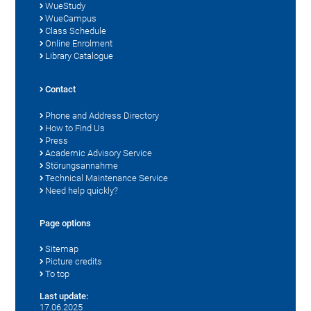
WueStudy
WueCampus
Class Schedule
Online Enrolment
Library Catalogue
Contact
Phone and Address Directory
How to Find Us
Press
Academic Advisory Service
Störungsannahme
Technical Maintenance Service
Need help quickly?
Page options
Sitemap
Picture credits
To top
Last update:
17.06.2025