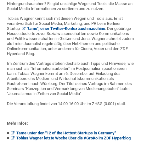
Hintergrundrauschen? Es gibt unzählige Wege und Tools, die Masse an
Social Media Informationen zu sortieren und zu nutzen.
Tobias Wagner kennt sich mit diesen Wegen und Tools aus. Er ist
verantwortlich für Social Media, Marketing, und PR beim Berliner
Startup
"tame", einer Twitter-Kontextsuchmaschine
. Der gebürtige
Hesse studierte zuvor Sozialwissenschaften sowie Kommunikations-
und Politikwissenschaften in Gießen und Jena. Wagner schreibt zudem
als freier Journalist regelmäßig über Netzthemen und politische
Onlinekommunikation, unter anderem für Cicero, Vocer und den ZDF-
Hyperland-Blog.
Im Zentrum des Vortrags stehen deshalb auch Tipps und Hinweise, wie
man sich als "Informationsarbeiter" im Postjournalism positionieren
kann. Tobias Wagner kommt am 6. Dezember auf Einladung des
Arbeitsbereichs Medien- und Wirtschaftskommunikation als
Gastreferent nach Würzburg. Der Titel seines Vortrags im Rahmen des
Seminars "Konzeption und Vermarktung von Medienangeboten" lautet
"Journalismus in Zeiten von Social Media"
Die Veranstaltung findet von 14:00-16:00 Uhr im ZHSG (0.001) statt.
Mehr Infos:
Tame unter den "12 of the Hottest Startups in Germany"
Tobias Wagner letzte Woche über die #GroKo im ZDF Hyperblog