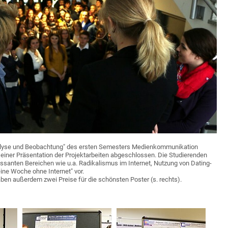
alyse und Beobachtung" des ersten Semesters Medienkommunikation
einer Präsentation der Projektarbeiten abgeschlossen. Die Studierenden
ressanten Bereichen wie u.a. Radikalismus im Internet, Nutzung von Dating-
ine Woche ohne Internet" vor.
en außerdem zwei Preise für die schönsten Poster (s. rechts).