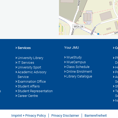
Your JMU
Services
C
WueStudy
University Library
P
WueCampus
s
IT Services
D
Class Schedule
University Sport
H
Online Enrolment
Academic Advisory
P
Library Catalogue
Service
A
Examination Office
S
Student Affairs
S
s
Student Representation
T
Career Centre
S
N
Imprint + Privacy Policy
Privacy Disclaimer
Barrierefreiheit