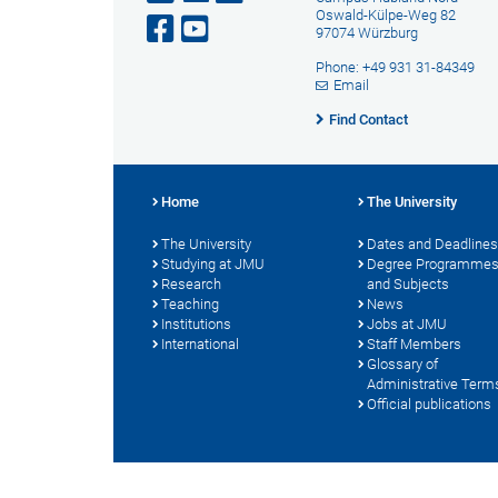
Oswald-Külpe-Weg 82
97074 Würzburg
Phone: +49 931 31-84349
Email
Find Contact
Home
The University
The University
Dates and Deadlines
Studying at JMU
Degree Programme
Research
and Subjects
Teaching
News
Institutions
Jobs at JMU
International
Staff Members
Glossary of
Administrative Term
Official publications