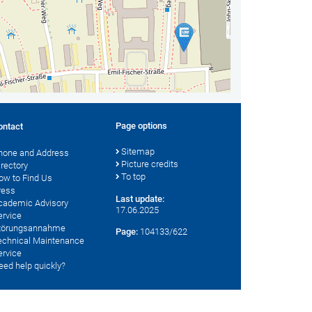
Page options
ontact
Sitemap
hone and Address
Picture credits
irectory
To top
ow to Find Us
ress
Last update:
cademic Advisory
17.06.2025
ervice
törungsannahme
Page:
104133/622
echnical Maintenance
ervice
eed help quickly?