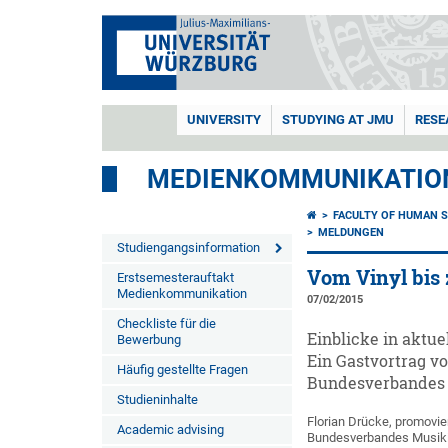
UNIVERSITY
STUDYING AT JMU
RESE
MEDIENKOMMUNIKATIO
FACULTY OF HUMAN S
MELDUNGEN
Studiengangsinformation
Vom Vinyl bis z
Erstsemesterauftakt
Medienkommunikation
07/02/2015
Checkliste für die
Einblicke in aktue
Bewerbung
Ein Gastvortrag vo
Häufig gestellte Fragen
Bundesverbandes Mu
Studieninhalte
Florian Drücke, promovier
Academic advising
Bundesverbandes Musikin