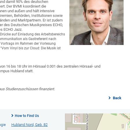
nd damit 90% des deutschen
rt. Der BVMI koordiniert die
nen und außen und hält intensive
Gremien, Behörden, Institutionen sowie
änden und Marktpartnern. Er ist zudem
ter des Deutschen Musikpreises ECHO,
es ECHO Jazz.
 Drücke auf Einladung des Arbeitsbereichs
ommunikation als Gastreferent nach
es Vortrags im Rahmen der Vorlesung
"Vom Vinyl bis zur Cloud: Die Musik ist
 von 16 bis 18 Uhr im Hörsaal 0.001 des zentralen Hörsaal- und
pus Hubland statt.
aus Studienzuschüssen finanziert.
Back
How to Find Us
ogie
Hubland Nord, Geb. 82