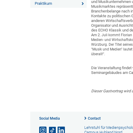
und Musikunternehmen u
Praktikum
Musikmarktes repräsentie
Branchenbelange nach in
Kontakte zu politischen 
anderen Wirtschaftsverb
Organisator und Ausrich
des ECHO Klassik und d
Am 2.
Juli kommt Florian
Medien- und Wirtschaftsk
Würzburg. Der Titel sein
"Musik und Medien" lautet 
überall!".
Die Veranstaltung findet
Seminargebäudes am Cam
Dieser Gastvortrag wird 
Social Media
Contact
Lehrstuhl für Medienpsychol
Campus Hubland Nord