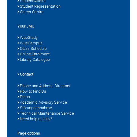
Student Affairs
Student Representation
Career Centre
Your JMU
WueStudy
WueCampus
Class Schedule
Online Enrolment
Library Catalogue
Contact
Phone and Address Directory
How to Find Us
Press
Academic Advisory Service
Störungsannahme
Technical Maintenance Service
Need help quickly?
Page options