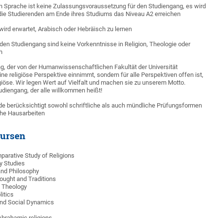
n Sprache ist keine Zulassungsvoraussetzung für den Studiengang, es wird
 die Studierenden am Ende ihres Studiums das Niveau A2 erreichen
ird erwartet, Arabisch oder Hebräisch zu lernen
den Studiengang sind keine Vorkenntnisse in Religion, Theologie oder
h
ng, der von der Humanwissenschaftlichen Fakultät der Universität
ne religiöse Perspektive einnimmt, sondern für alle Perspektiven offen ist,
ligiöse. Wir legen Wert auf Vielfalt und machen sie zu unserem Motto.
tudiengang, der alle willkommen heißt!
 berücksichtigt sowohl schriftliche als auch mündliche Prüfungsformen
che Hausarbeiten
Kursen
mparative Study of Religions
ty Studies
 and Philosophy
hought and Traditions
d Theology
itics
and Social Dynamics
Abrahamic religions