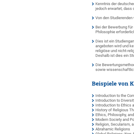
Kenntnis der deutsche
jedoch erwartet, dass
Von den Studierenden w
Bei der Bewerbung für 
Philosophie erforderlic
Dies ist ein Studienga
angeboten wird und kei
religiöse und nicht-re
Deshalb ist dies ein S
Die Bewertungsmethode
sowie wissenschaftli
Beispiele von 
Introduction to the Co
Introduction to Diversi
Introduction to Ethics
History of Religious T
Ethics, Philosophy, an
Modern Society and Pol
Religion, Secularism, 
Abrahamic Religions
Global Religions: Non-