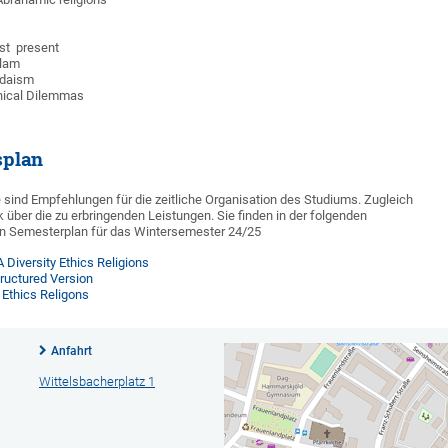
ast present
slam
Judaism
Ethical Dilemmas
splan
 sind Empfehlungen für die zeitliche Organisation des Stu­diums. Zu­gleich
k über die zu erbringenden Leistungen. Sie finden in der folgenden
nen Semesterplan für das Wintersemester 24/25
 Diversity Ethics Religions
tructured Version
 Ethics Religons
Anfahrt
Wittelsbacherplatz 1