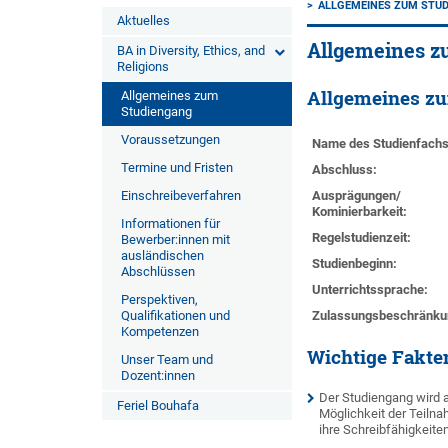
ALLGEMEINES ZUM STU
Aktuelles
Allgemeines z
BA in Diversity, Ethics, and
Religions
Allgemeines z
Allgemeines zum
Studiengang
Voraussetzungen
Name des Studienfachs
Termine und Fristen
Abschluss:
Einschreibeverfahren
Ausprägungen/
Kominierbarkeit:
Informationen für
Regelstudienzeit:
Bewerber:innen mit
ausländischen
Studienbeginn:
Abschlüssen
Unterrichtssprache:
Perspektiven,
Qualifikationen und
Zulassungsbeschränku
Kompetenzen
Wichtige Fakte
Unser Team und
Dozent:innen
Der Studiengang wird a
Feriel Bouhafa
Möglichkeit der Teilna
ihre Schreibfähigkeite