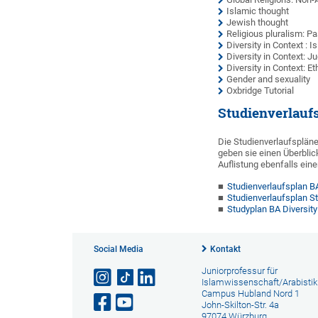
Islamic thought
Jewish thought
Religious pluralism: P
Diversity in Context : I
Diversity in Context: 
Diversity in Context: 
Gender and sexuality
Oxbridge Tutorial
Studienverlauf
Die Studienverlaufspläne
geben sie einen Überblic
Auflistung ebenfalls ei
Studienverlaufsplan BA
Studienverlaufsplan S
Studyplan BA Diversity
Social Media
Kontakt
Juniorprofessur für
Islamwissenschaft/Arabistik
Campus Hubland Nord 1
John-Skilton-Str. 4a
97074 Würzburg