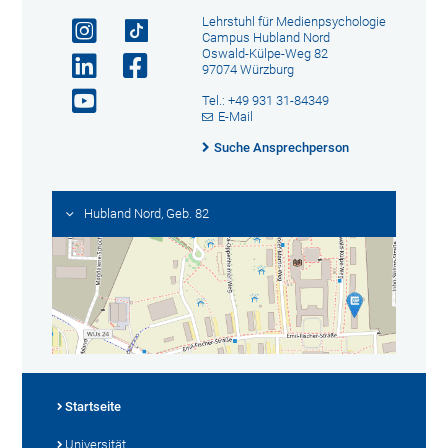
Lehrstuhl für Medienpsychologie
Campus Hubland Nord
Oswald-Külpe-Weg 82
97074 Würzburg
Tel.: +49 931 31-84349
E-Mail
Suche Ansprechperson
Hubland Nord, Geb. 82
Startseite
Universität