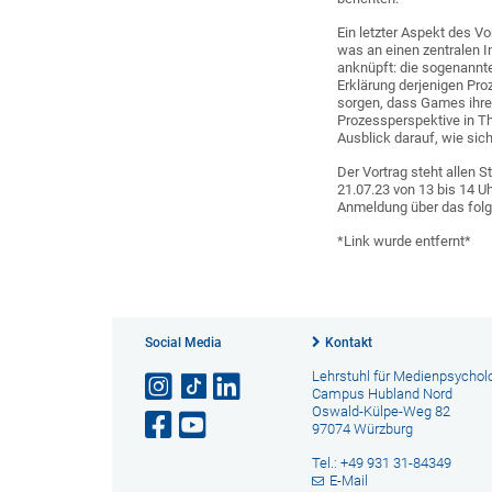
Ein letzter Aspekt des V
was an einen zentralen I
anknüpft: die sogenannte
Erklärung derjenigen Pro
sorgen, dass Games ihre
Prozessperspektive in T
Ausblick darauf, wie sich
Der Vortrag steht allen 
21.07.23 von 13 bis 14 U
Anmeldung über das folg
*Link wurde entfernt*
Social Media
Kontakt
Lehrstuhl für Medienpsychol
Campus Hubland Nord
Oswald-Külpe-Weg 82
97074 Würzburg
Tel.: +49 931 31-84349
E-Mail