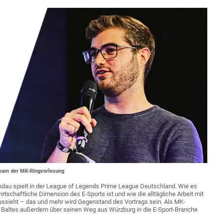
 Team der MK-Ringvorlesung
andau spielt in der League of Legends Prime League Deutschland. Wie es
rtschaftliche Dimension des E-Sports ist und wie die alltägliche Arbeit mit
ssieht – das und mehr wird Gegenstand des Vortrags sein. Als MK-
n Baltes außerdem über seinen Weg aus Würzburg in die E-Sport-Branche