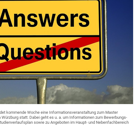
 findet kommende Woche eine Informationsveranstaltung zum Master
Würzburg statt. Dabei geht es u. a. um Informationen zum Bewerbungs-
tudienverlaufsplan sowie zu Angeboten im Haupt- und Nebenfachbereich