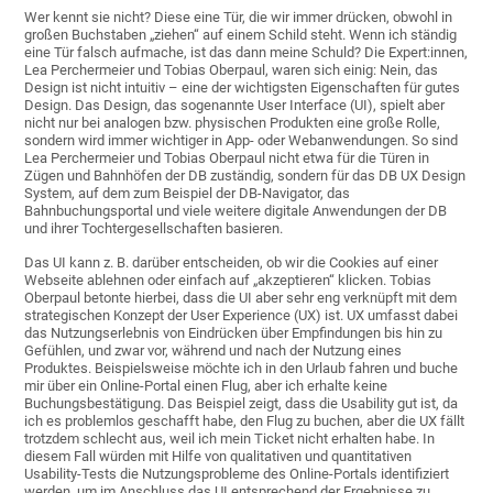
Wer kennt sie nicht? Diese eine Tür, die wir immer drücken, obwohl in
großen Buchstaben „ziehen“ auf einem Schild steht. Wenn ich ständig
eine Tür falsch aufmache, ist das dann meine Schuld? Die Expert:innen,
Lea Perchermeier und Tobias Oberpaul, waren sich einig: Nein, das
Design ist nicht intuitiv – eine der wichtigsten Eigenschaften für gutes
Design. Das Design, das sogenannte User Interface (UI), spielt aber
nicht nur bei analogen bzw. physischen Produkten eine große Rolle,
sondern wird immer wichtiger in App- oder Webanwendungen. So sind
Lea Perchermeier und Tobias Oberpaul nicht etwa für die Türen in
Zügen und Bahnhöfen der DB zuständig, sondern für das DB UX Design
System, auf dem zum Beispiel der DB-Navigator, das
Bahnbuchungsportal und viele weitere digitale Anwendungen der DB
und ihrer Tochtergesellschaften basieren.
Das UI kann z. B. darüber entscheiden, ob wir die Cookies auf einer
Webseite ablehnen oder einfach auf „akzeptieren“ klicken. Tobias
Oberpaul betonte hierbei, dass die UI aber sehr eng verknüpft mit dem
strategischen Konzept der User Experience (UX) ist. UX umfasst dabei
das Nutzungserlebnis von Eindrücken über Empfindungen bis hin zu
Gefühlen, und zwar vor, während und nach der Nutzung eines
Produktes. Beispielsweise möchte ich in den Urlaub fahren und buche
mir über ein Online-Portal einen Flug, aber ich erhalte keine
Buchungsbestätigung. Das Beispiel zeigt, dass die Usability gut ist, da
ich es problemlos geschafft habe, den Flug zu buchen, aber die UX fällt
trotzdem schlecht aus, weil ich mein Ticket nicht erhalten habe. In
diesem Fall würden mit Hilfe von qualitativen und quantitativen
Usability-Tests die Nutzungsprobleme des Online-Portals identifiziert
werden, um im Anschluss das UI entsprechend der Ergebnisse zu