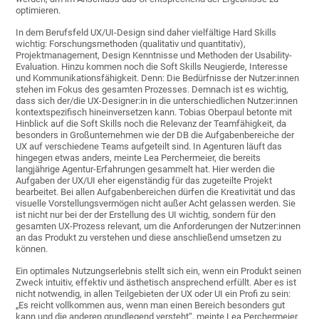
optimieren.
In dem Berufsfeld UX/UI-Design sind daher vielfältige Hard Skills
wichtig: Forschungsmethoden (qualitativ und quantitativ),
Projektmanagement, Design Kenntnisse und Methoden der Usability-
Evaluation. Hinzu kommen noch die Soft Skills Neugierde, Interesse
und Kommunikationsfähigkeit. Denn: Die Bedürfnisse der Nutzer:innen
stehen im Fokus des gesamten Prozesses. Demnach ist es wichtig,
dass sich der/die UX-Designer:in in die unterschiedlichen Nutzer:innen
kontextspezifisch hineinversetzen kann. Tobias Oberpaul betonte mit
Hinblick auf die Soft Skills noch die Relevanz der Teamfähigkeit, da
besonders in Großunternehmen wie der DB die Aufgabenbereiche der
UX auf verschiedene Teams aufgeteilt sind. In Agenturen läuft das
hingegen etwas anders, meinte Lea Perchermeier, die bereits
langjährige Agentur-Erfahrungen gesammelt hat. Hier werden die
Aufgaben der UX/UI eher eigenständig für das zugeteilte Projekt
bearbeitet. Bei allen Aufgabenbereichen dürfen die Kreativität und das
visuelle Vorstellungsvermögen nicht außer Acht gelassen werden. Sie
ist nicht nur bei der der Erstellung des UI wichtig, sondern für den
gesamten UX-Prozess relevant, um die Anforderungen der Nutzer:innen
an das Produkt zu verstehen und diese anschließend umsetzen zu
können.
Ein optimales Nutzungserlebnis stellt sich ein, wenn ein Produkt seinen
Zweck intuitiv, effektiv und ästhetisch ansprechend erfüllt. Aber es ist
nicht notwendig, in allen Teilgebieten der UX oder UI ein Profi zu sein:
„Es reicht vollkommen aus, wenn man einen Bereich besonders gut
kann und die anderen grundlegend versteht“, meinte Lea Perchermeier.