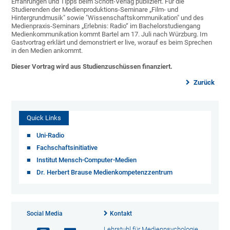
Erfahrungen und Tipps beim Schott-Verlag publiziert. Für die
Studierenden der Medienproduktions-Seminare „Film- und
Hintergrundmusik" sowie "Wissenschaftskommunikation" und des
Medienpraxis-Seminars „Erlebnis: Radio“ im Bachelorstudiengang
Medienkommunikation kommt Bartel am 17. Juli nach Würzburg. Im
Gastvortrag erklärt und demonstriert er live, worauf es beim Sprechen
in den Medien ankommt.
Dieser Vortrag wird aus Studienzuschüssen finanziert.
Zurück
Quick Links
Uni-Radio
Fachschaftsinitiative
Institut Mensch-Computer-Medien
Dr. Herbert Brause Medienkompetenzzentrum
Social Media
Kontakt
Lehrstuhl für Medienpsychologie