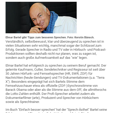
Elmar Bartel gibt Tipps zum besseren Sprechen. Foto: Kerstin Bänsch.
Verständlich, selbstbewusst, klar und überzeugend zu sprechen ist in
vielen Situationen sehr wichtig, manchmal sogar der Schlüssel zum
Erfolg. Gerade Sprecher in Radio und TV oder in Hörbuch- und Podcast-
Produktionen sollten deshalb nicht nur planen, was zu sagen ist,
sondern auch große Aufmerksamkeit auf das "wie" legen.
Elmar Bartel hat erfolgreich zu sprechen zu seinem Beruf gemacht. Der
gelernte Kaufmann, Cutter, Sendetechniker und Regisseur ist seit über
30 Jahren Hörfunk- und Fernsehsprecher (HR, SWR, ZDF) für
Nachrichten (heute-Sendungen) und TV-Dokumentationen (u.a. "Terra
X"). Besonders eingeprägt hat sich Bartels Stimme dem
Fernsehzuschauer etwa als offizielle (ZDF-)Synchronstimme von
Barack Obama oder aber als die Stimme aus dem Off, die allmittwochs
die Lotto-Zahlen enthüllt. Der Profi-Sprecher arbeitet zudem als
Dokumentarfilmer (arte), Produzent und Sprecher von Hörbüchern
sowie als Sprechtrainer.
Im Buch "Einfach besser sprechen" hat der "Sprech-Ästhet" Bartel seine