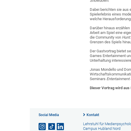
Showdown
.
Dabei berichten sie aus
Spielerlebnis eines mode
welche Herausforderungen
Darüber hinaus erzählen 
Arbeit am Spiel eine eige
die Community von
Hunt
Grenzen des Spiels hina
Der Gastvortrag bietet s
Games Entertainment und 
Unterhaltung interessiere
Jonas Mondello und Domi
Wirtschaftskommunikatio
Seminars
Entertainment
Dieser Vortrag wird aus
Social Media
Kontakt
Lehrstuhl für Medienpsychol
Campus Hubland Nord