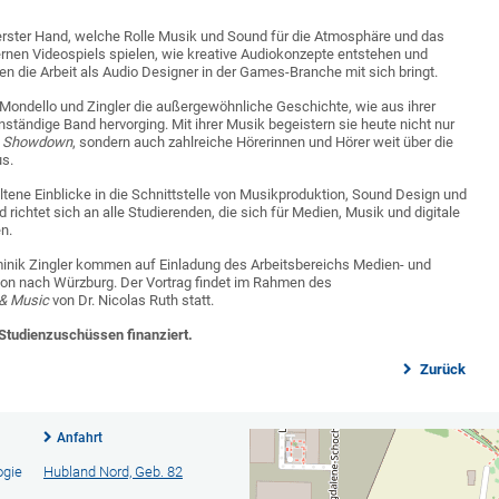
 erster Hand, welche Rolle Musik und Sound für die Atmosphäre und das
rnen Videospiels spielen, wie kreative Audiokonzepte entstehen und
 die Arbeit als Audio Designer in der Games-Branche mit sich bringt.
Mondello und Zingler die außergewöhnliche Geschichte, wie aus ihrer
nständige Band hervorging. Mit ihrer Musik begeistern sie heute nicht nur
: Showdown
, sondern auch zahlreiche Hörerinnen und Hörer weit über die
us.
eltene Einblicke in die Schnittstelle von Musikproduktion, Sound Design und
richtet sich an alle Studierenden, die sich für Medien, Musik und digitale
n.
nik Zingler kommen auf Einladung des Arbeitsbereichs Medien- und
n nach Würzburg. Der Vortrag findet im Rahmen des
 & Music
von Dr. Nicolas Ruth statt.
 Studienzuschüssen finanziert.
Zurück
Anfahrt
ogie
Hubland Nord, Geb. 82