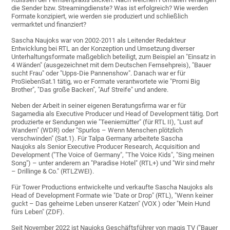
die Sender bzw. Streamingdienste? Was ist erfolgreich? Wie werden
Formate konzipiert, wie werden sie produziert und schließlich
vermarktet und finanziert?
Sascha Naujoks war von 2002-2011 als Leitender Redakteur
Entwicklung bei RTL an der Konzeption und Umsetzung diverser
Unterhaltungsformate maßgeblich beteiligt, zum Beispiel an "Einsatz in
4 Wänden" (ausgezeichnet mit dem Deutschen Fernsehpreis), "Bauer
sucht Frau" oder "Upps-Die Pannenshow". Danach war er für
ProSiebenSat.1 tätig, wo er Formate verantwortete wie "Promi Big
Brother", "Das große Backen", "Auf Streife" und andere.
Neben der Arbeit in seiner eigenen Beratungsfirma war er für
Sagamedia als Executive Producer und Head of Development tätig. Dort
produzierte er Sendungen wie "Teeniemütter" (für RTL II), "Lust auf
Wandern" (WDR) oder "Spurlos – Wenn Menschen plötzlich
verschwinden" (Sat.1). Für Talpa Germany arbeitete Sascha
Naujoks als Senior Executive Producer Research, Acquisition and
Development ("The Voice of Germany", "The Voice Kids", "Sing meinen
Song") – unter anderem an "Paradise Hotel" (RTL+) und "Wir sind mehr
– Drillinge & Co." (RTLZWEI).
Für Tower Productions entwickelte und verkaufte Sascha Naujoks als
Head of Development Formate wie "Date or Drop" (RTL), "Wenn keiner
guckt – Das geheime Leben unserer Katzen" (VOX ) oder "Mein Hund
fürs Leben" (ZDF).
Seit November 2022 ist Naujoks Geschäftsführer von magis TV ("Bauer