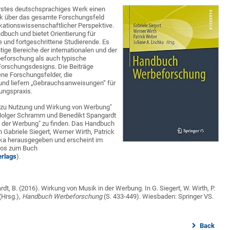
rstes deutschsprachiges Werk einen
ck über das gesamte Forschungsfeld
ationswissenschaftlicher Perspektive.
dbuch und bietet Orientierung für
e und fortgeschrittene Studierende. Es
tige Bereiche der internationalen und der
eforschung als auch typische
 Forschungsdesigns. Die Beiträge
ne Forschungsfelder, die
 und liefern „Gebrauchsanweisungen“ für
ungspraxis.
g zu Nutzung und Wirkung von Werbung"
n Holger Schramm und Benedikt Spangardt
n der Werbung" zu finden. Das Handbuch
Gabriele Siegert, Werner Wirth, Patrick
ka herausgegeben und erscheint im
nfos zum Buch
erlags
).
t, B. (2016). Wirkung von Musik in der Werbung. In G. Siegert, W. Wirth, P.
(Hrsg.),
Handbuch Werbeforschung
(S. 433-449). Wiesbaden: Springer VS.
Back