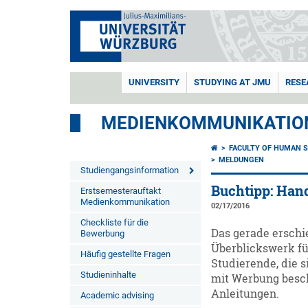
UNIVERSITY
STUDYING AT JMU
RESE
MEDIENKOMMUNIKATIO
FACULTY OF HUMAN S
MELDUNGEN
Studiengangsinformation
Buchtipp: Han
Erstsemesterauftakt
Medienkommunikation
02/17/2016
Checkliste für die
Das gerade erschi
Bewerbung
Überblickswerk für
Häufig gestellte Fragen
Studierende, die 
Studieninhalte
mit Werbung besch
Anleitungen.
Academic advising