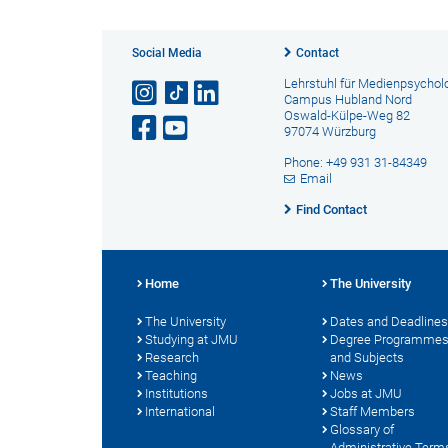
Social Media
Contact
Lehrstuhl für Medienpsychol
Campus Hubland Nord
Oswald-Külpe-Weg 82
97074 Würzburg
Phone: +49 931 31-84349
Email
Find Contact
Home
The University
The University
Dates and Deadlines
Studying at JMU
Degree Programme
Research
and Subjects
Teaching
News
Institutions
Jobs at JMU
International
Staff Members
Glossary of
Administrative Term