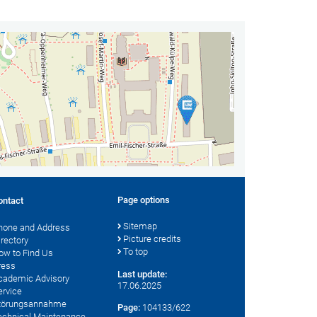
Page options
ontact
Sitemap
hone and Address
Picture credits
irectory
To top
ow to Find Us
ress
Last update:
cademic Advisory
17.06.2025
ervice
törungsannahme
Page:
104133/622
echnical Maintenance