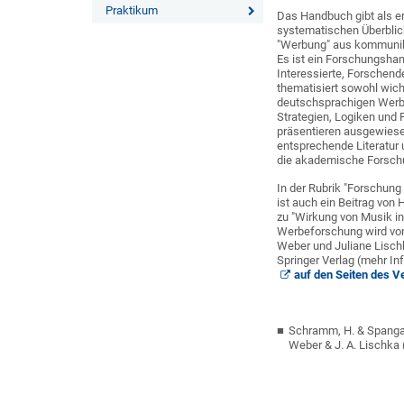
Praktikum
Das Handbuch gibt als e
systematischen Überbli
"Werbung" aus kommunik
Es ist ein Forschungshan
Interessierte, Forschend
thematisiert sowohl wich
deutschsprachigen Werb
Strategien, Logiken und
präsentieren ausgewiese
entsprechende Literatur
die akademische Forsch
In der Rubrik "Forschun
ist auch ein Beitrag vo
zu "Wirkung von Musik i
Werbeforschung wird von 
Weber und Juliane Lisch
Springer Verlag (mehr I
auf den Seiten des V
Schramm, H. & Spangard
Weber & J. A. Lischka 