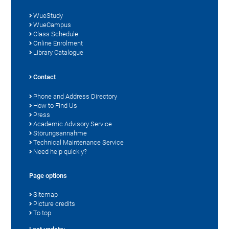
WueStudy
WueCampus
Class Schedule
Online Enrolment
Library Catalogue
Contact
Phone and Address Directory
How to Find Us
Press
Academic Advisory Service
Störungsannahme
Technical Maintenance Service
Need help quickly?
Page options
Sitemap
Picture credits
To top