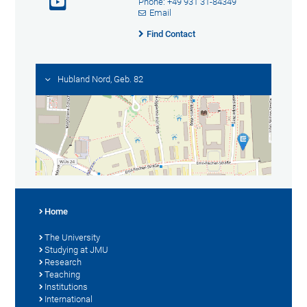
Phone: +49 931 31-84349
Email
Find Contact
Hubland Nord, Geb. 82
Home
The University
Studying at JMU
Research
Teaching
Institutions
International