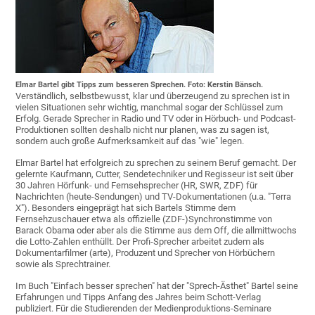
Elmar Bartel gibt Tipps zum besseren Sprechen. Foto: Kerstin Bänsch.
Verständlich, selbstbewusst, klar und überzeugend zu sprechen ist in
vielen Situationen sehr wichtig, manchmal sogar der Schlüssel zum
Erfolg. Gerade Sprecher in Radio und TV oder in Hörbuch- und Podcast-
Produktionen sollten deshalb nicht nur planen, was zu sagen ist,
sondern auch große Aufmerksamkeit auf das "wie" legen.
Elmar Bartel hat erfolgreich zu sprechen zu seinem Beruf gemacht. Der
gelernte Kaufmann, Cutter, Sendetechniker und Regisseur ist seit über
30 Jahren Hörfunk- und Fernsehsprecher (HR, SWR, ZDF) für
Nachrichten (heute-Sendungen) und TV-Dokumentationen (u.a. "Terra
X"). Besonders eingeprägt hat sich Bartels Stimme dem
Fernsehzuschauer etwa als offizielle (ZDF-)Synchronstimme von
Barack Obama oder aber als die Stimme aus dem Off, die allmittwochs
die Lotto-Zahlen enthüllt. Der Profi-Sprecher arbeitet zudem als
Dokumentarfilmer (arte), Produzent und Sprecher von Hörbüchern
sowie als Sprechtrainer.
Im Buch "Einfach besser sprechen" hat der "Sprech-Ästhet" Bartel seine
Erfahrungen und Tipps Anfang des Jahres beim Schott-Verlag
publiziert. Für die Studierenden der Medienproduktions-Seminare