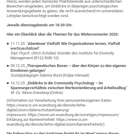
Hierzu werden jedes Semester Praktizierende aus unterschiedlichen
Bereichen eingeladen, um Einblicke in diejenigen psychologischen
Anwendungsgebiete zu geben, die nicht ausreichend im universitären
Lehrplan berücksichtigt worden sind.
Jeweils
dienstagabends um 18:30 Uhr.
Hier ein Überblick über die Themen für das Wintersemester 2025:
11.11.25 "
Abenteuer Vielfalt! Wie Organisationen lernen, Vielfalt
wertzuschätzen"
Dipl. Psych. Ulrich Schübel
, Gründer des Instituts für Diversity
Management (R122 RöRi 10)
09.12.25
„
Therapeutisches Boxen – über den Körper zu den eigenen
Emotionen gelangen
“
Sozialpädagogin Sabrina Borst
(Külpe-Hörsaal)
16.12.25
„
Einblicke in die Community Psychology – im
Spannungsverhältnis zwischen Werteorientierung und Arbeitsalltag
“
M. Cs. Mona Griesberg
(Online)
(Information zur Verarbeitung Ihrer personenbezogenen Daten:
https://www.rz.uni-wuerzburg.de/dienste/lehre-
digital/zoom/datenschutzerklaerung/
Impressum: https://www.uni-wuerzburg.de/sonstiges/impressum/
Erklärung zur Barrierefreiheit: https://www.rz.uni-
wuerzburg.de/dienste/lehre-digital/zoom/barrierefreiheit/)
Die Foliensätze zu den Vorträgen findet Ihr im WueCampus-Raum