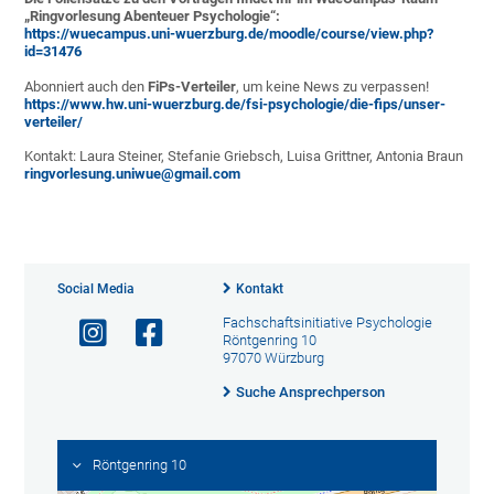
„Ringvorlesung Abenteuer Psychologie“:
https://wuecampus.uni-wuerzburg.de/moodle/course/view.php?
id=31476
Abonniert auch den
FiPs-Verteiler
, um keine News zu verpassen!
https://www.hw.uni-wuerzburg.de/fsi-psychologie/die-fips/unser-
verteiler/
Kontakt: Laura Steiner, Stefanie Griebsch, Luisa Grittner, Antonia Braun
ringvorlesung.uniwue@gmail.com
Social Media
Kontakt
Fachschaftsinitiative Psychologie
Röntgenring 10
97070 Würzburg
Suche Ansprechperson
Röntgenring 10