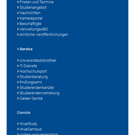
Fristen und Termine
Studienangebot
Nachrichten
Karriereportal
Beschäftigte
VerwaltungsABC
Amtliche Veröffentlichungen
Service
Universitätsbibliothek
IT-Dienste
Hochschulsport
Studienberatung
Prüfungsamt
Studierendenkanzlei
Studierendenvertretung
Career Centre
Dienste
WueStudy
WueCampus
Vorlesungsverzeichnis