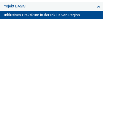
Projekt BAS!S
Inklusives Praktikum in der Inklusiven Region