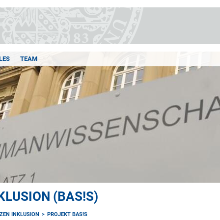
LES
TEAM
LUSION (BAS!S)
ZEN INKLUSION
PROJEKT BAS!S