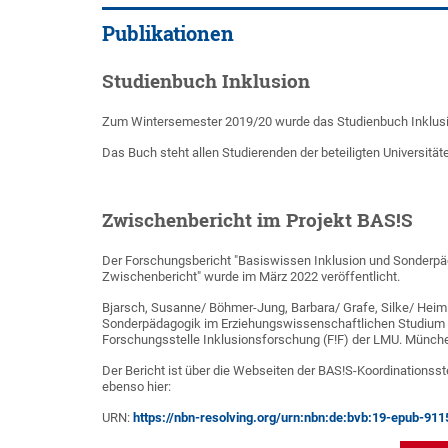
Publikationen
Studienbuch Inklusion
Zum Wintersemester 2019/20 wurde das Studienbuch Inklusion
Das Buch steht allen Studierenden der beteiligten Universität
Zwischenbericht im Projekt BAS!S
Der Forschungsbericht "Basiswissen Inklusion und Sonderpä
Zwischenbericht" wurde im März 2022 veröffentlicht.
Bjarsch, Susanne/ Böhmer-Jung, Barbara/ Grafe, Silke/ Heimli
Sonderpädagogik im Erziehungswissenschaftlichen Studium -
Forschungsstelle Inklusionsforschung (F!F) der LMU. Münch
Der Bericht ist über die Webseiten der BAS!S-Koordinationsst
ebenso hier:
URN:
https://nbn-resolving.org/urn:nbn:de:bvb:19-epub-911