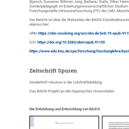
Bjarsch, Susanne/ Böhmer-Jung, Barbara/ Grafe, Silke/ Heimli
Sonderpädagogik im Erziehungswissenschaftlichen Studium -
Forschungsstelle Inklusionsforschung (F!F) der LMU. Münch
Der Bericht ist über die Webseiten der BAS!S-Koordinationsst
ebenso hier:
URN:
https://nbn-resolving.org/urn:nbn:de:bvb:19-epub-911
DOI:
https://doi.org/10.5282/ubm/epub.91155
https://www.edu.lmu.de/spe/forschung/foschunglehre/basi
Zeitschrift Spuren
Sonderheft Inkusion in der Lehrkräftebildung
Das BAS!S-Projekt an den bayerischen Universitäten
Die Entstehung und Entwicklung von BAS!S