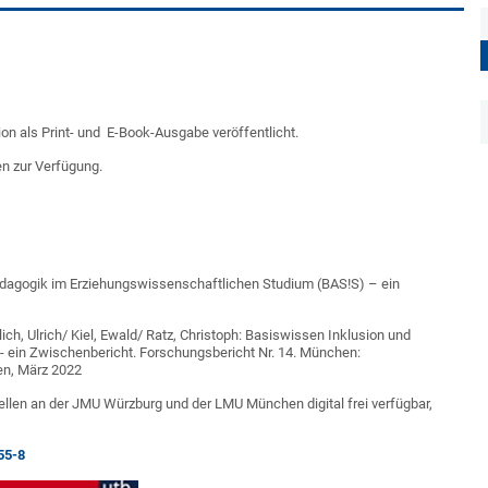
 als Print- und E-Book-Ausgabe veröffentlicht.
en zur Verfügung.
dagogik im Erziehungswissenschaftlichen Studium (BAS!S) – ein
ch, Ulrich/ Kiel, Ewald/ Ratz, Christoph: Basiswissen Inklusion und
 ein Zwischenbericht. Forschungsbericht Nr. 14. München:
en, März 2022
ellen an der JMU Würzburg und der LMU München digital frei verfügbar,
55-8