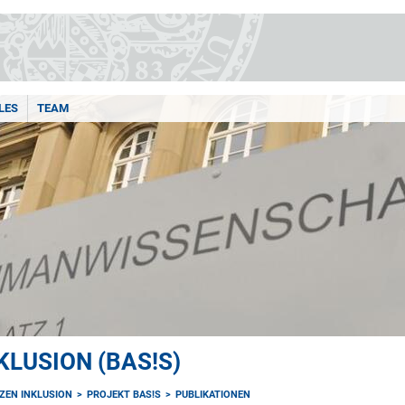
LES
TEAM
LUSION (BAS!S)
ZEN INKLUSION
PROJEKT BAS!S
PUBLIKATIONEN