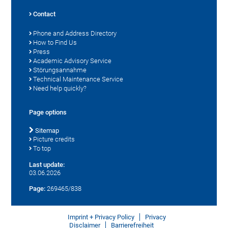
Contact
Phone and Address Directory
How to Find Us
Press
Academic Advisory Service
Störungsannahme
Technical Maintenance Service
Need help quickly?
Page options
Sitemap
Picture credits
To top
Last update:
03.06.2026
Page:
269465/838
Imprint + Privacy Policy
Privacy
Disclaimer
Barrierefreiheit