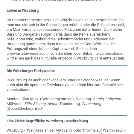
Leben in Würzburg
Im Sommersemester zeigt sich Würzburg von seiner besten Seite. Ob
man nun einfach in der Sonne liegen möchte oder die Grillsaison lockt,
am Main wird man ein passendes Plätzchen dafür finden. Zahlreiche
Bars und Biergärten sorgen dafür, dass die Kehle ausreichend
befeuchtet wird, während die Schwimmbäder und Badeseen der
Umgebung garantieren, dass man auch bei heißem Wetter in der
Prüfungszeit einen kühlen Kopf bewahrt. Sollten dann
unerwarteterweise auch noch die Eltern oder Bekannte vorbeischauen,
wird einen auch das kulturelle Angebot in Würzburg nicht enttäuschen.
Die Würzburger Partywoche
In Würzburg ist auch oder vor allem unter der Woche was los! Wenn
euch also die spontane Feierlaune packt, könnt hier zum Beispiel hier
vorbeischauen:
Montag:
Club Katze
(Getränkepyramide), Dienstag:
Studio, Labyrinth
Mittwoch:
FiPs-Sitzung
,
Airport,
Donnerstag:
Zauberberg
(Doppeldecker),
Boot
Eine kleine begriffliche Würzburg-Beschreibung
Würzburg - "Weinfass an der Autobahn" oder "Provinz auf Weltniveau" -