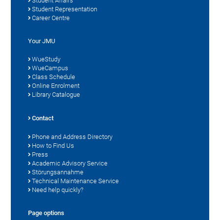
Student Affairs
Student Representation
Career Centre
Your JMU
WueStudy
WueCampus
Class Schedule
Online Enrolment
Library Catalogue
Contact
Phone and Address Directory
How to Find Us
Press
Academic Advisory Service
Störungsannahme
Technical Maintenance Service
Need help quickly?
Page options