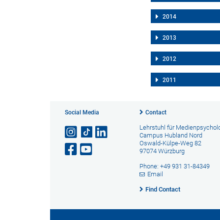
2014
2013
2012
2011
Social Media
Contact
Lehrstuhl für Medienpsychol
Campus Hubland Nord
Oswald-Külpe-Weg 82
97074 Würzburg
Phone: +49 931 31-84349
Email
Find Contact