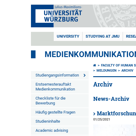
UNIVERSITY
STUDYING AT JMU
RESE
MEDIENKOMMUNIKATIO
FACULTY OF HUMAN S
MELDUNGEN
ARCHIV
Studiengangsinformation
Archiv
Erstsemesterauftakt
Medienkommunikation
News-Archiv
Checkliste für die
Bewerbung
Häufig gestellte Fragen
Marktforschung
01/25/2021
Studieninhalte
Academic advising