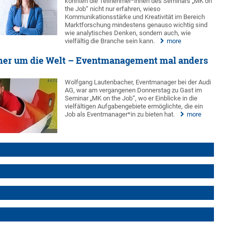
konnten die Teilnehmer*innen des Seminars „MK on
the Job“ nicht nur erfahren, wieso
Kommunikationsstärke und Kreativität im Bereich
Marktforschung mindestens genauso wichtig sind
wie analytisches Denken, sondern auch, wie
vielfältig die Branche sein kann.
more
mer um die Welt – Eventmanagement mal anders
Wolfgang Lautenbacher, Eventmanager bei der Audi
AG, war am vergangenen Donnerstag zu Gast im
Seminar „MK on the Job“, wo er Einblicke in die
vielfältigen Aufgabengebiete ermöglichte, die ein
Job als Eventmanager*in zu bieten hat.
more