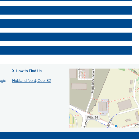
How to Find Us
ogie
Hubland Nord, Geb. 82