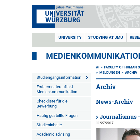
UNIVERSITY
STUDYING AT JMU
RESE
MEDIENKOMMUNIKATIO
FACULTY OF HUMAN S
MELDUNGEN
ARCHIV
Studiengangsinformation
Archiv
Erstsemesterauftakt
Medienkommunikation
News-Archiv
Checkliste für die
Bewerbung
Häufig gestellte Fragen
Journalismus –
11/27/2017
Studieninhalte
Academic advising