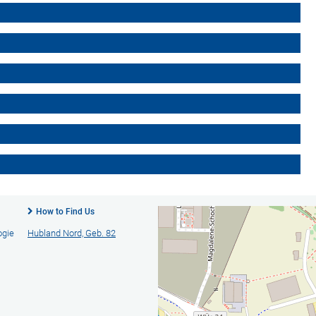
How to Find Us
ogie
Hubland Nord, Geb. 82