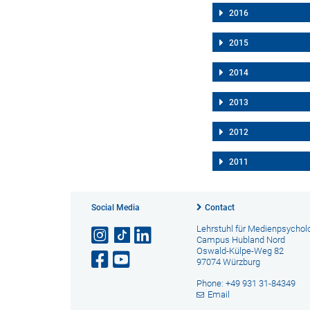
2016
2015
2014
2013
2012
2011
Social Media
Contact
Lehrstuhl für Medienpsychol
Campus Hubland Nord
Oswald-Külpe-Weg 82
97074 Würzburg
Phone: +49 931 31-84349
Email