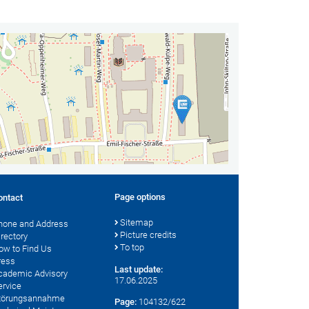
Page options
ontact
Sitemap
hone and Address
Picture credits
irectory
To top
ow to Find Us
ress
Last update:
cademic Advisory
17.06.2025
ervice
törungsannahme
Page:
104132/622