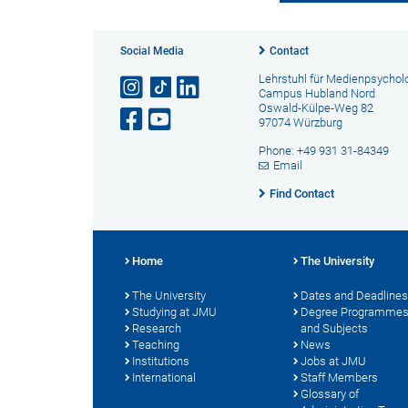
Social Media
Contact
Lehrstuhl für Medienpsychol
Campus Hubland Nord
Oswald-Külpe-Weg 82
97074 Würzburg
Phone: +49 931 31-84349
Email
Find Contact
Home
The University
The University
Dates and Deadlines
Studying at JMU
Degree Programme
Research
and Subjects
Teaching
News
Institutions
Jobs at JMU
International
Staff Members
Glossary of