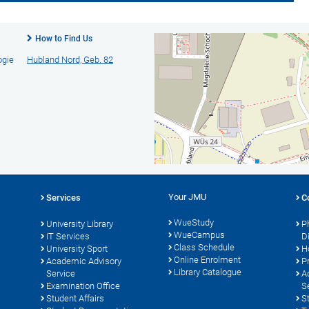
How to Find Us
ogie
Hubland Nord, Geb. 82
Your JMU
Services
C
WueStudy
University Library
P
WueCampus
s
IT Services
D
Class Schedule
University Sport
H
Online Enrolment
Academic Advisory
P
Library Catalogue
Service
A
Examination Office
S
Student Affairs
S