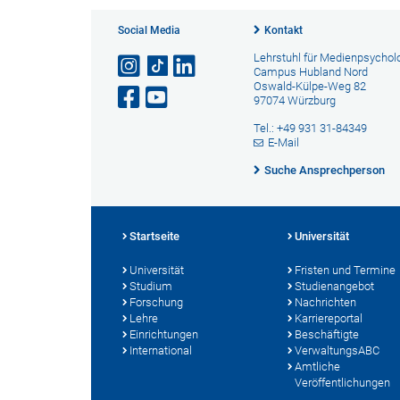
Social Media
Kontakt
Lehrstuhl für Medienpsychol
Campus Hubland Nord
Oswald-Külpe-Weg 82
97074 Würzburg
Tel.: +49 931 31-84349
E-Mail
Suche Ansprechperson
Startseite
Universität
Universität
Fristen und Termine
Studium
Studienangebot
Forschung
Nachrichten
Lehre
Karriereportal
Einrichtungen
Beschäftigte
International
VerwaltungsABC
Amtliche
Veröffentlichungen