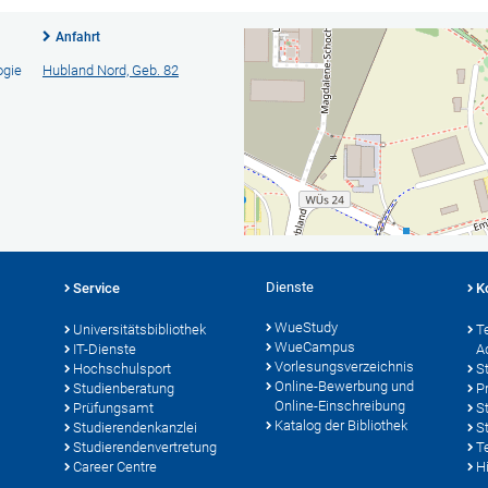
Anfahrt
ogie
Hubland Nord, Geb. 82
Dienste
Service
K
WueStudy
Universitätsbibliothek
T
WueCampus
IT-Dienste
A
Vorlesungsverzeichnis
Hochschulsport
S
Online-Bewerbung und
Studienberatung
P
Online-Einschreibung
Prüfungsamt
S
Katalog der Bibliothek
Studierendenkanzlei
S
Studierendenvertretung
T
Career Centre
Hi