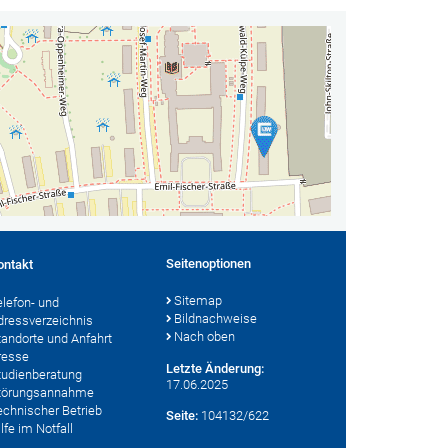
Seitenoptionen
ontakt
Sitemap
elefon- und
Bildnachweise
dressverzeichnis
Nach oben
tandorte und Anfahrt
resse
Letzte Änderung:
tudienberatung
17.06.2025
törungsannahme
echnischer Betrieb
Seite:
104132/622
lfe im Notfall