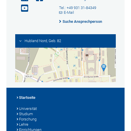
Tel.: +49 931 31-84349
E-Mail
Suche Ansprechperson
Hubland Nord, Geb. 82
Startseite
Universität
Studium
Forschung
Lehre
Einrichtungen