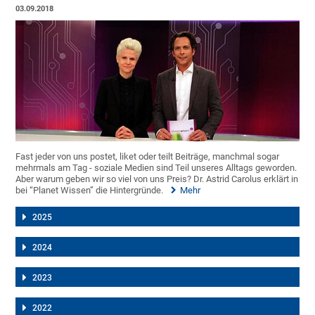
03.09.2018
Fast jeder von uns postet, liket oder teilt Beiträge, manchmal sogar
mehrmals am Tag - soziale Medien sind Teil unseres Alltags geworden.
Aber warum geben wir so viel von uns Preis? Dr. Astrid Carolus erklärt in
bei “Planet Wissen” die Hintergründe.
Mehr
2025
2024
2023
2022