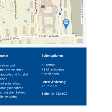
Seitenoptionen
ontakt
Sitemap
elefon- und
Bildnachweise
dressverzeichnis
Nach oben
tandorte und Anfahrt
resse
Letzte Änderung:
tudienberatung
17.06.2025
törungsannahme
echnischer Betrieb
Seite:
104132/622
lfe im Notfall