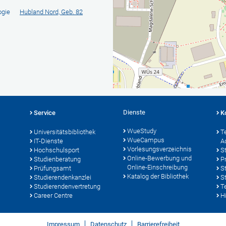
ogie
Hubland Nord, Geb. 82
Dienste
Service
K
WueStudy
Universitätsbibliothek
T
WueCampus
IT-Dienste
A
Vorlesungsverzeichnis
Hochschulsport
S
Online-Bewerbung und
Studienberatung
P
Online-Einschreibung
Prüfungsamt
S
Katalog der Bibliothek
Studierendenkanzlei
S
Studierendenvertretung
T
Career Centre
Hi
Impressum
Datenschutz
Barrierefreiheit