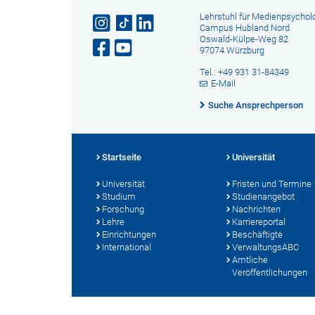
Lehrstuhl für Medienpsychol
Campus Hubland Nord
Oswald-Külpe-Weg 82
97074 Würzburg
Tel.: +49 931 31-84349
E-Mail
Suche Ansprechperson
Startseite
Universität
Universität
Fristen und Termine
Studium
Studienangebot
Forschung
Nachrichten
Lehre
Karriereportal
Einrichtungen
Beschäftigte
International
VerwaltungsABC
Amtliche
Veröffentlichungen