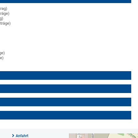
trag)
träge)
ag)
nträge)
ge)
ge)
Anfahrt