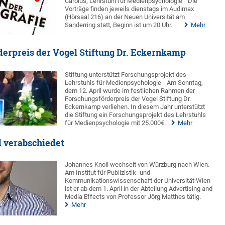
Carolus, Lehrstuhl für Medienpsychologie
Die
Vorträge finden jeweils dienstags im Audimax
(Hörsaal 216) an der Neuen Universität am
Sanderring statt, Beginn ist um 20 Uhr.
Mehr
erpreis der Vogel Stiftung Dr. Eckernkamp
Stiftung unterstützt Forschungsprojekt des
Lehrstuhls für Medienpsychologie
Am Sonntag,
dem 12. April wurde im festlichen Rahmen der
Forschungsförderpreis der Vogel Stiftung Dr.
Eckernkamp verliehen. In diesem Jahr unterstützt
die Stiftung ein Forschungsprojekt des Lehrstuhls
für Medienpsychologie mit 25.000€.
Mehr
 verabschiedet
Johannes Knoll wechselt von Würzburg nach Wien.
Am Institut für Publizistik- und
Kommunikationswissenschaft der Universität Wien
ist er ab dem 1. April in der Abteilung Advertising and
Media Effects von Professor Jörg Matthes tätig.
Mehr