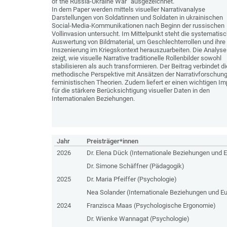
of the Russia-Ukraine War“ ausgezeichnet.
In dem Paper werden mittels visueller Narrativanalyse
Darstellungen von Soldatinnen und Soldaten in ukrainischen
Social-Media-Kommunikationen nach Beginn der russischen
Vollinvasion untersucht. Im Mittelpunkt steht die systematis
Auswertung von Bildmaterial, um Geschlechterrollen und ihre
Inszenierung im Kriegskontext herauszuarbeiten. Die Analyse
zeigt, wie visuelle Narrative traditionelle Rollenbilder sowohl
stabilisieren als auch transformieren. Der Beitrag verbindet d
methodische Perspektive mit Ansätzen der Narrativforschun
feministischen Theorien. Zudem liefert er einen wichtigen Im
für die stärkere Berücksichtigung visueller Daten in den
Internationalen Beziehungen.
Jahr
Preisträger*innen
2026
Dr. Elena Dück (Internationale Beziehungen und
Dr. Simone Schäffner (Pädagogik)
2025
Dr. Maria Pfeiffer (Psychologie)
Nea Solander (Internationale Beziehungen und E
2024
Franzisca Maas (Psychologische Ergonomie)
Dr. Wienke Wannagat (Psychologie)