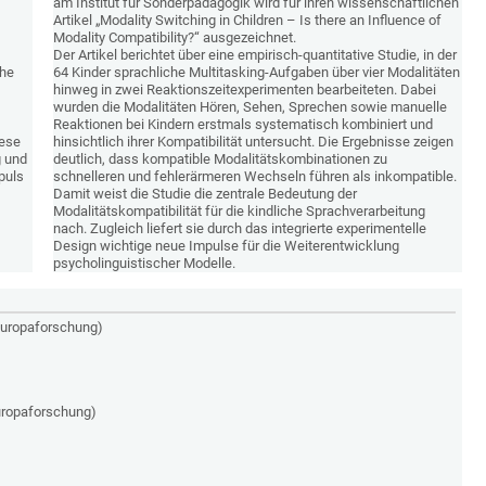
am Institut für Sonderpädagogik wird für ihren wissenschaftlichen
Artikel „Modality Switching in Children – Is there an Influence of
Modality Compatibility?“ ausgezeichnet.
Der Artikel berichtet über eine empirisch-quantitative Studie, in der
che
64 Kinder sprachliche Multitasking-Aufgaben über vier Modalitäten
hinweg in zwei Reaktionszeitexperimenten bearbeiteten. Dabei
wurden die Modalitäten Hören, Sehen, Sprechen sowie manuelle
Reaktionen bei Kindern erstmals systematisch kombiniert und
iese
hinsichtlich ihrer Kompatibilität untersucht. Die Ergebnisse zeigen
g und
deutlich, dass kompatible Modalitätskombinationen zu
puls
schnelleren und fehlerärmeren Wechseln führen als inkompatible.
Damit weist die Studie die zentrale Bedeutung der
Modalitätskompatibilität für die kindliche Sprachverarbeitung
nach. Zugleich liefert sie durch das integrierte experimentelle
Design wichtige neue Impulse für die Weiterentwicklung
psycholinguistischer Modelle.
 Europaforschung)
uropaforschung)