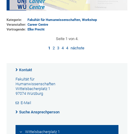
Kategorie:
Fakultät für Humanwissenschaften, Workshop
Veranstalter:
Career Centre
Vortragende:
Elke Precht
Seite 1 von 4.
1
2
3
4
4
nächste
Kontakt
Fakultät für
Humanwissenschaften
Wittelsbacherplatz 1
97074 Würzburg
E-Mail
Suche Ansprechperson
Wittelsbacherplatz 1