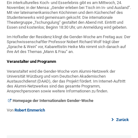
Ein interkulturelles Koch- und Esserlebnis gibt es am Mittwoch, 24.
November, in der Mensa: „Gender erleben bei Tisch im In- und Ausland“.
Mit vier lateinamerikanischen Köchinnen und dem Küchenchef des
Studentenwerks wird gemeinsam gekocht. Die internationale
Theatergruppe „Tschungulung“ gestaltet den Abend mit. Eintritt und
Essen sind kostenlos; Beginn 18:30 Uhr, um Anmeldung wird gebeten.
Im Hofkeller der Residenz klingt die Gender-Woche am Freitag aus: Der
Sprachwissenschaftler Professor Nobert Richard Wolf trägt über
„Sprache & Wein“ vor, Kabarettistin Heike Mix nimmt sich danach auf
ihre Art des Themas „Mann & Frau“ an.
Veranstalter und Programm
Veranstaltet wird die Gender-Woche vom Alumni-Netzwerk der
Universität Würzburg und vom Deutschen Akademischen
Austauschdienst (DAAD), der das Projekt fördert. Im Internet-Auftritt
des Alumni-Netzwerkes sind das gesamte Programm,
Ansprechpersonen sowie weitere Informationen zu finden.
Homepage der Internationalen Gender-Woche
Von
Robert Emmerich
Zurück